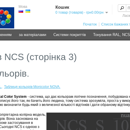
Мова
Кошик
0 товар (товарів) - грн0.00грн
Ласк
Початок
Список бажаних т
ченням
за матеріалами
Системи покриттів
Тонування RAL, NC
 NCS (сторінка 3)
льорів.
L,
Таблиця кольорів Monicolor NOVA.
al Color System
- система, що дає кольорам логічне позначення, побудована на
описує його так, як бачить його людина, тому система зрозуміла, проста у вико
 визначити будь-який з величезної кількості відтінків і дати обраному відтін
пріетарна колірна модель,
ів. Вона заснована на
роке застосування в
Сьогодні NCS є однією з