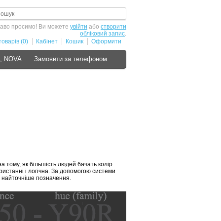
аво просимо! Ви можете
увійти
або
створити
обліковий запис
.
оварів (0)
Кабінет
Кошик
Оформити
S, NOVA
Замовити за телефоном
 тому, як більшість людей бачать колір.
ристанні і логічна. За допомогою системи
ку найточніше позначення.