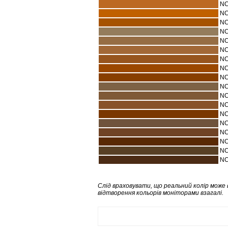
NC
NC
NC
NC
NC
NC
NC
NC
NC
NC
NC
NC
NC
NC
NC
NC
NC
NC
Слід враховувати, що реальний колір може 
відтворення кольорів моніторами взагалі.