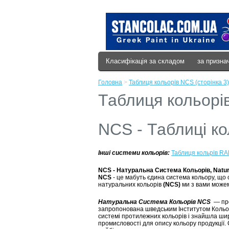
Класифікація за складом
за призна
Головна
>
Таблиця кольорів NCS (сторінка 3)
Таблиця кольорів
NCS - Таблиці ко
Інші системи кольорів:
Таблиця кольрів RA
NCS - Натуральна Система Кольорів, Natur
NCS
- це мабуть єдина система кольору, що 
натуральних кольорів
(NCS)
ми з вами можемо
Натуральна Система Кольорів NCS
— про
запропонована шведським Інститутом Кольор
системі протилежних кольорів і знайшла ши
промисловості для опису кольору продукції. 