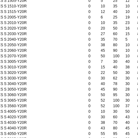
S S 1505-Y20R
0
5
25
12
S S 1510-Y20R
0
10
35
10
S S 1515-Y20R
0
12
40
10
S S 2005-Y20R
0
6
25
19
S S 2010-Y20R
0
10
35
23
S S 2020-Y20R
0
20
50
16
S S 2030-Y20R
0
27
60
15
S S 2040-Y20R
0
35
70
5
S S 2050-Y20R
0
38
80
10
S S 2060-Y20R
0
45
90
10
S S 2070-Y20R
0
50
100
10
S S 3005-Y20R
0
7
30
40
S S 3010-Y20R
0
15
40
38
S S 3020-Y20R
0
22
50
30
S S 3030-Y20R
0
30
62
30
S S 3040-Y20R
0
40
78
30
S S 3050-Y20R
0
45
90
28
S S 3060-Y20R
0
50
95
30
S S 3065-Y20R
0
52
100
30
S S 3560-Y20R
0
52
100
37
S S 4005-Y20R
0
10
30
50
S S 4020-Y20R
0
30
60
43
S S 4030-Y20R
0
38
70
40
S S 4040-Y20R
0
43
80
45
S S 4050-Y20R
0
55
95
45