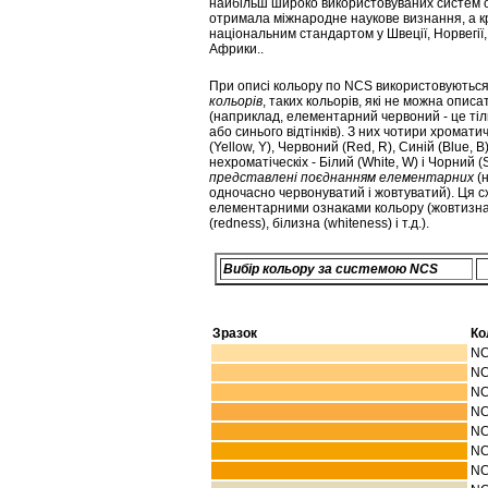
найбільш широко використовуваних систем опи
отримала міжнародне наукове визнання, а кр
національним стандартом у Швеції, Норвегії, 
Африки..
При описі кольору по NCS використовуютьс
кольорів
, таких кольорів, які не можна опис
(наприклад, елементарний червоний - це тіл
або синього відтінків). З них чотири хромат
(Yellow, Y), Червоний (Red, R), Синій (Blue, B)
нехроматіческіх - Білий (White, W) і Чорний (S
представлені поєднанням елементарних
(
одночасно червонуватий і жовтуватий). Ця с
елементарними ознаками кольору (жовтизна 
(redness), білизна (whiteness) і т.д.).
Вибір кольору за системою NCS
Зразок
Ко
NC
NC
NC
NC
NC
NC
NC