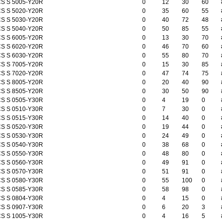
S S 5005-Y20R
0
12
30
60
S S 5020-Y20R
0
35
60
55
S S 5030-Y20R
0
40
72
48
S S 5040-Y20R
0
50
85
55
S S 6005-Y20R
0
13
30
70
S S 6020-Y20R
0
46
70
60
S S 6030-Y20R
0
55
80
70
S S 7005-Y20R
0
15
30
85
S S 7020-Y20R
0
47
74
75
S S 8005-Y20R
0
20
40
90
S S 8505-Y20R
0
30
50
90
S S 0505-Y30R
0
4
19
0
S S 0510-Y30R
0
7
30
0
S S 0515-Y30R
0
14
40
0
S S 0520-Y30R
0
19
44
0
S S 0530-Y30R
0
24
49
0
S S 0540-Y30R
0
38
68
0
S S 0550-Y30R
0
48
80
0
S S 0560-Y30R
0
49
91
0
S S 0570-Y30R
0
51
91
0
S S 0580-Y30R
0
55
100
0
S S 0585-Y30R
0
58
98
0
S S 0804-Y30R
0
4
15
0
S S 0907-Y30R
0
6
20
3
S S 1005-Y30R
0
4
16
5