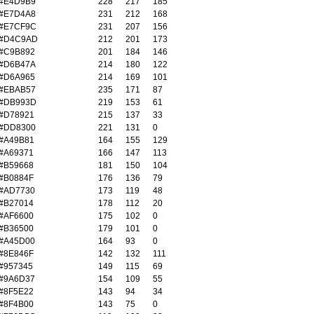
#E4D9B9
228
217
185
#E7D4A8
231
212
168
#E7CF9C
231
207
156
#D4C9AD
212
201
173
#C9B892
201
184
146
#D6B47A
214
180
122
#D6A965
214
169
101
#EBAB57
235
171
87
#DB993D
219
153
61
#D78921
215
137
33
#DD8300
221
131
0
#A49B81
164
155
129
#A69371
166
147
113
#B59668
181
150
104
#B0884F
176
136
79
#AD7730
173
119
48
#B27014
178
112
20
#AF6600
175
102
0
#B36500
179
101
0
#A45D00
164
93
0
#8E846F
142
132
111
#957345
149
115
69
#9A6D37
154
109
55
#8F5E22
143
94
34
#8F4B00
143
75
0