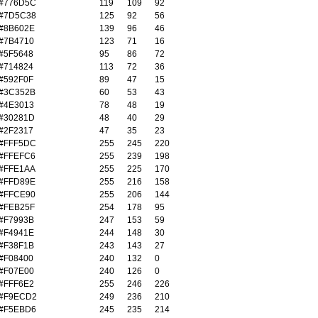
#776D5C
119
109
92
#7D5C38
125
92
56
#8B602E
139
96
46
#7B4710
123
71
16
#5F5648
95
86
72
#714824
113
72
36
#592F0F
89
47
15
#3C352B
60
53
43
#4E3013
78
48
19
#30281D
48
40
29
#2F2317
47
35
23
#FFF5DC
255
245
220
#FFEFC6
255
239
198
#FFE1AA
255
225
170
#FFD89E
255
216
158
#FFCE90
255
206
144
#FEB25F
254
178
95
#F7993B
247
153
59
#F4941E
244
148
30
#F38F1B
243
143
27
#F08400
240
132
0
#F07E00
240
126
0
#FFF6E2
255
246
226
#F9ECD2
249
236
210
#F5EBD6
245
235
214