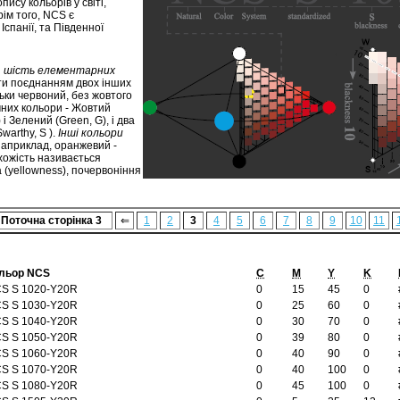
су кольорів у світі,
ім того, NCS є
Іспанії, та Південної
я
шість елементарних
ати поєднанням двох інших
ьки червоний, без жовтого
ичних кольори - Жовтий
 і Зелений (Green, G), і два
warthy, S ).
Інші кольори
наприклад, оранжевий -
хожість називається
(yellowness), почервоніння
Поточна сторінка 3
⇐
1
2
3
4
5
6
7
8
9
10
11
льор NCS
C
M
Y
K
S S 1020-Y20R
0
15
45
0
S S 1030-Y20R
0
25
60
0
S S 1040-Y20R
0
30
70
0
S S 1050-Y20R
0
39
80
0
S S 1060-Y20R
0
40
90
0
S S 1070-Y20R
0
40
100
0
S S 1080-Y20R
0
45
100
0