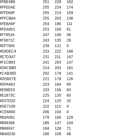
#FBE4B6
251
228
182
#FFE0AE
255
224
174
#FFD69F
255
214
159
#FFCB8A
255
203
138
#FEBA6F
254
186
111
#FDA951
253
169
81
#F7953A
247
149
58
#F3871C
243
135
28
#EF7900
239
121
0
#E9DEC4
233
222
196
#E7D3A7
231
211
167
#F1CB93
241
203
147
#D6CBB5
214
203
181
#CAB38D
202
179
141
#DDB27E
221
178
126
#DFA463
223
164
99
#E99E53
233
158
83
#E1873C
225
135
60
#E07D20
224
125
32
#DE7100
222
113
0
#CE6800
206
104
0
#B3A081
179
160
129
#B99368
185
147
104
#B88047
184
128
71
#B46D30
180
109
48