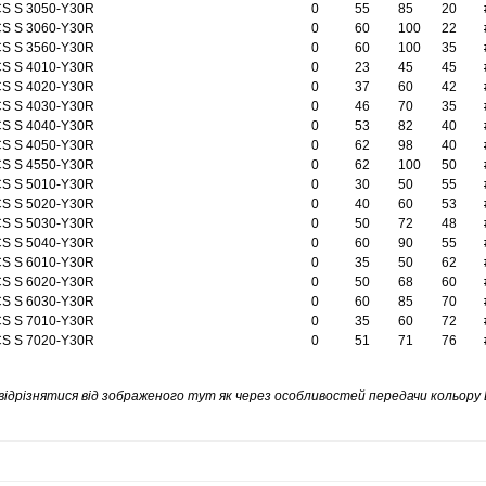
S S 3050-Y30R
0
55
85
20
S S 3060-Y30R
0
60
100
22
S S 3560-Y30R
0
60
100
35
S S 4010-Y30R
0
23
45
45
S S 4020-Y30R
0
37
60
42
S S 4030-Y30R
0
46
70
35
S S 4040-Y30R
0
53
82
40
S S 4050-Y30R
0
62
98
40
S S 4550-Y30R
0
62
100
50
S S 5010-Y30R
0
30
50
55
S S 5020-Y30R
0
40
60
53
S S 5030-Y30R
0
50
72
48
S S 5040-Y30R
0
60
90
55
S S 6010-Y30R
0
35
50
62
S S 6020-Y30R
0
50
68
60
S S 6030-Y30R
0
60
85
70
S S 7010-Y30R
0
35
60
72
S S 7020-Y30R
0
51
71
76
відрізнятися від зображеного тут як через особливостей передачи кольору 