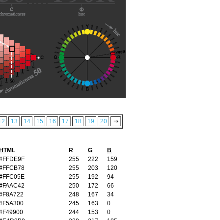
12
13
14
15
16
17
18
19
20
⇒
HTML
R
G
B
#FFDE9F
255
222
159
#FFCB78
255
203
120
#FFC05E
255
192
94
#FAAC42
250
172
66
#F8A722
248
167
34
#F5A300
245
163
0
#F49900
244
153
0