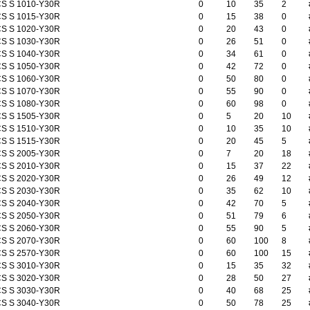
S S 1010-Y30R
0
10
35
2
S S 1015-Y30R
0
15
38
0
S S 1020-Y30R
0
20
43
0
S S 1030-Y30R
0
26
51
0
S S 1040-Y30R
0
34
61
0
S S 1050-Y30R
0
42
72
0
S S 1060-Y30R
0
50
80
0
S S 1070-Y30R
0
55
90
0
S S 1080-Y30R
0
60
98
0
S S 1505-Y30R
0
5
20
10
S S 1510-Y30R
0
10
35
10
S S 1515-Y30R
0
20
45
5
S S 2005-Y30R
0
7
20
18
S S 2010-Y30R
0
15
37
22
S S 2020-Y30R
0
26
49
12
S S 2030-Y30R
0
35
62
10
S S 2040-Y30R
0
42
70
5
S S 2050-Y30R
0
51
79
6
S S 2060-Y30R
0
55
90
5
S S 2070-Y30R
0
60
100
8
S S 2570-Y30R
0
60
100
15
S S 3010-Y30R
0
15
35
32
S S 3020-Y30R
0
28
50
27
S S 3030-Y30R
0
40
68
25
S S 3040-Y30R
0
50
78
25