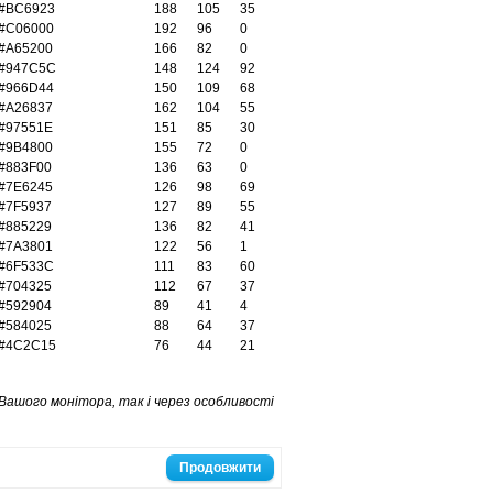
#BC6923
188
105
35
#C06000
192
96
0
#A65200
166
82
0
#947C5C
148
124
92
#966D44
150
109
68
#A26837
162
104
55
#97551E
151
85
30
#9B4800
155
72
0
#883F00
136
63
0
#7E6245
126
98
69
#7F5937
127
89
55
#885229
136
82
41
#7A3801
122
56
1
#6F533C
111
83
60
#704325
112
67
37
#592904
89
41
4
#584025
88
64
37
#4C2C15
76
44
21
Вашого монітора, так і через особливості
Продовжити