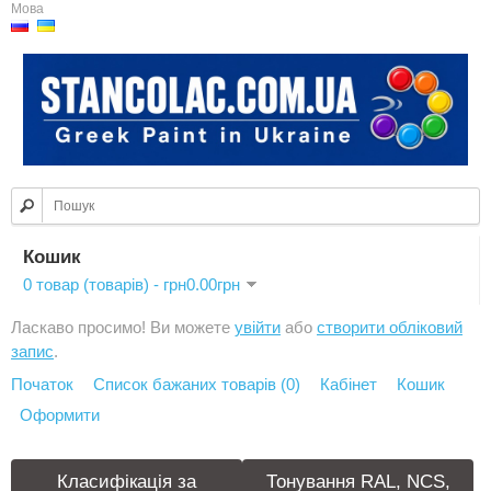
Мова
Кошик
0 товар (товарів) - грн0.00грн
Ласкаво просимо! Ви можете
увійти
або
створити обліковий
запис
.
Початок
Список бажаних товарів (0)
Кабінет
Кошик
Оформити
Класифікація за
Тонування RAL, NCS,