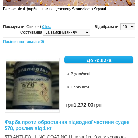
Високоякісні
фарби
і лаки на деревину
Stancolac
в Україні.
Показувати:
Список
/
Сітка
Відображати:
Сортування
Порівняння товарів (0)
В улюблені
Порівняти
грн1,272.00грн
Фарба проти обростання підводної частини суден
578, розлив від 1 кг
578 ANTI-FOULING COATING Ціна за 1кг. Колір: червоно-