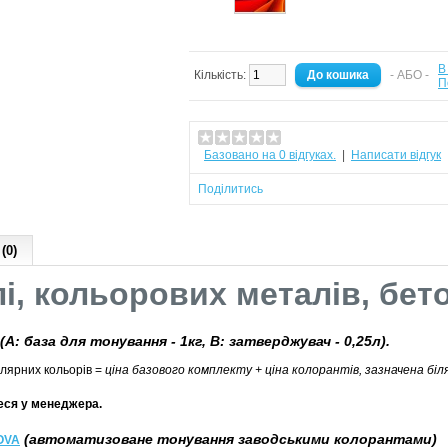
В
Кількість:
- АБО -
П
Базовано на 0 відгуках.
|
Написати відгук
Поділитись
(0)
лі, кольорових металів
, бет
(А: база для тонування - 1кг, В: затверджувач - 0,25л).
лярних кольорів =
ціна базового комплекту + ціна колорантів, зазначена біл
теся у менеджера.
(автоматизоване тонування заводськими колорантами)
OVA