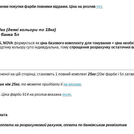
за умови покупки фарби повними відрами. Ціна на розлив
тут.
0кг
(деякі кольори по 18кг)
-
банка
5л
S, NOVA
формується як
ціна базового комплекту
для тонування + ціна необх
ідтінку кольору суто індивідуальна, тому
спрощення розрахунку остаточної в
наченої на цій сторінці, становить 1 повний комплект
25кг
(20кг фарби і 5л затв
е ніж 25кг
, то можете придбати її
на розлив.
.
Ціна фарби 914 на розлив вказана
тут.
ошта
 оплата на розрахунковий рахунок, оплата по банківським реквізитам