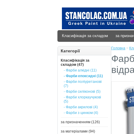
Класифікація за складом
за призна
Головна
>
Кл
Категорії
Фарб
Класифікація за
складом (47)
відра
- Фарби алкідні (11)
- Фарби епоксидні (11)
- Фарби поліуретанові
(7)
- Фарби силіконові (5)
- Фарби хлоркаучукові
(5)
- Фарби акрилові (4)
- Фарби з цинком (4)
за призначенням (126)
за матеріалами (94)