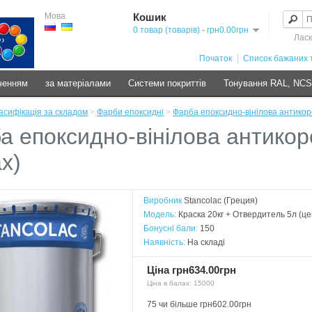
Мова
Кошик
0 товар (товарів) - грн0.00грн
Ласк
Початок
Список бажаних т
ченням
за матеріалами
Системи покриттів
Тонування RAL, NC
асифікація за складом
>
Фарби епоксидні
>
Фарба епоксидно-вінілова антикоро
а епоксидно-вінілова антикоро
х)
Виробник
Stancolac (Греция)
Модель:
Краска 20кг + Отвердитель 5л (цен
Бонусні бали:
150
Наявність:
На складі
Ціна грн634.00грн
Ціна в балах: 15000
75 чи більше грн602.00грн