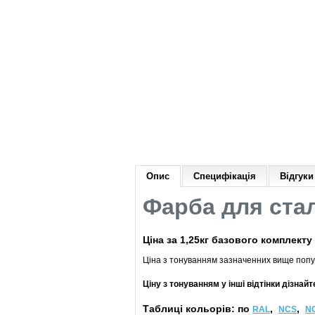
Опис
Специфікація
Відгуки 
Фарба для
ста
Ціна
за 1,25кг
базового комплекту
Ціна з тонуванням зазначенних вище попу
Ціну з тонуванням у інші відтінки дізнай
Таблиці кольорів: по
,
,
RAL
NCS
N