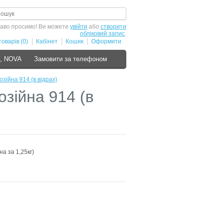
аво просимо! Ви можете
увійти
або
створити
обліковий запис
.
оварів (0)
Кабінет
Кошик
Оформити
S, NOVA
Замовити за телефоном
зійна 914 (в відрах)
зійна 914 (в
а за 1,25кг)