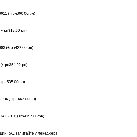
011 (+грн306.00грн)
(+грн312.00грн)
03 (+грн422.00грн)
(+грн354.00грн)
+грн535.00грн)
004 (+грн443.00грн)
AL 2010 (+грн357.00грн)
нший RAL запитайте у менеджера