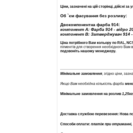
Ціни, зазначені на цій сторінці, дійсні 
Об `єм фасування без розливу:
Двокомпонентна фарба 914:
компонент
А
:
Фарба 914
- відро
2
компонент В
:
Затверджувач 914 
Ціна потрібного Вам кольору по RAL, NC
пігментів для створення необхідного Вам в
подзвоніть нашому менеджеру.
Мінімальне замовлення
, згідно ціни, заз
Якщо Вам необхідна кількість фарби
менш
Мінімальне замовлення на розлив
1,25кг
Доставка службою перевезення: Нова п
Способи оплати:
платіж при отриманні,