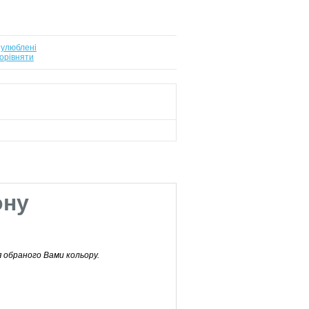
 улюблені
орівняти
ону
я обраного Вами кольору.