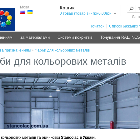
Мова
Кошик
0 товар (товарів) - грн0.00грн
Ласк
Початок
Список бажаних т
ченням
за матеріалами
Системи покриттів
Тонування RAL, NC
за призначенням
>
Фарби для кольорових металів
би для кольорових металів
 кольорових металів та оцинковки
Stancolac в Україні.