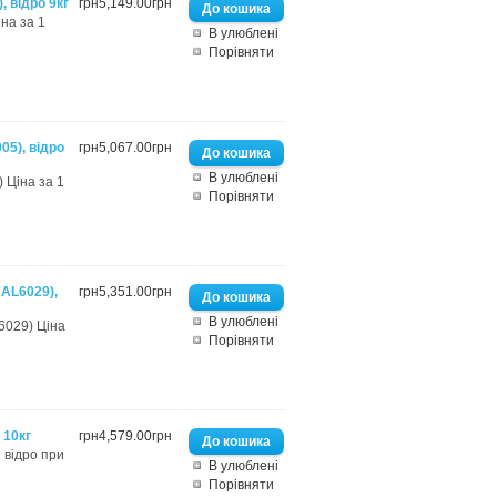
 відро 9кг
грн5,149.00грн
на за 1
В улюблені
Порівняти
5), відро
грн5,067.00грн
В улюблені
 Ціна за 1
Порівняти
AL6029),
грн5,351.00грн
В улюблені
6029) Ціна
Порівняти
 10кг
грн4,579.00грн
 відро при
В улюблені
Порівняти