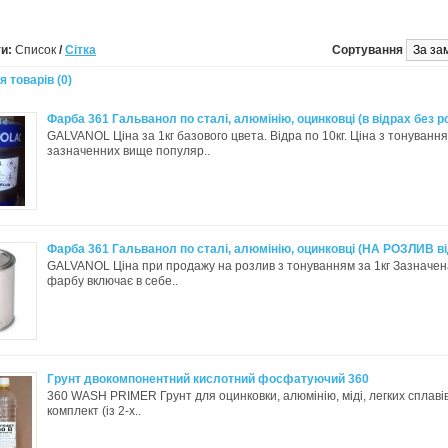
и:
Список
/
Сітка
Сортування
 товарів (0)
Фарба 361 Гальванол по сталі, алюмінію, оцинковці (в відрах без р
GALVANOL Ціна за 1кг базового цвета. Відра по 10кг. Ціна з тонуванн
зазначенних вище популяр..
Фарба 361 Гальванол по сталі, алюмінію, оцинковці (НА РОЗЛИВ ві
GALVANOL Ціна при продажу на розлив з тонуванням за 1кг Зазначен
фарбу включає в себе..
Грунт двокомпонентний кислотний фосфатуючий 360
360 WASH PRIMER Грунт для оцинковки, алюмінію, міді, легких сплавів
комплект (із 2-х..