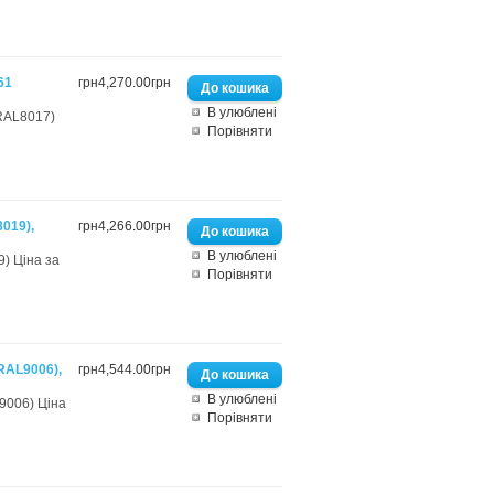
61
грн4,270.00грн
В улюблені
RAL8017)
Порівняти
019),
грн4,266.00грн
В улюблені
) Ціна за
Порівняти
RAL9006),
грн4,544.00грн
В улюблені
9006) Ціна
Порівняти