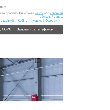
аво просимо! Ви можете
увійти
або
створити
обліковий запис
.
оварів (0)
Кабінет
Кошик
Оформити
S, NOVA
Замовити за телефоном