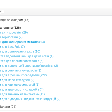
ії
ація за складом (47)
наченням (126)
и антикорозійні (29)
 термостійкі (9)
и для кольорових металів (13)
и для басейнів (7)
и для оцинкованих дахів (10)
ття гідроізоляційні для дахів і стін (1)
иття для промислових полів (5)
и для дорожньої і спортивної розмітки (2)
и для сонячних колекторів (1)
и для агресивних середовищ (22)
и для морських суден (9)
и для харчових ємностей (1)
и для транспортних засобів (4)
и для значних навантажень (11)
и для підводних і підземних конструкцій (2)
іалами (94)