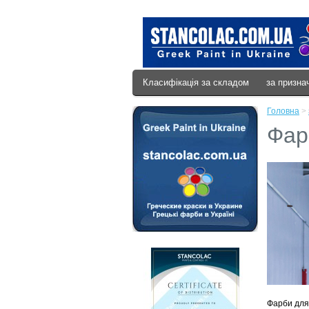
Класифікація за складом
за призна
Головна
>
Фар
Фарби для