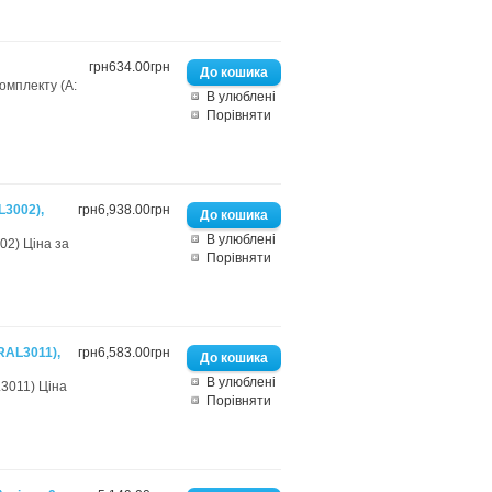
грн634.00грн
комплекту (А:
В улюблені
Порівняти
L3002),
грн6,938.00грн
В улюблені
02) Ціна за
Порівняти
RAL3011),
грн6,583.00грн
В улюблені
3011) Ціна
Порівняти