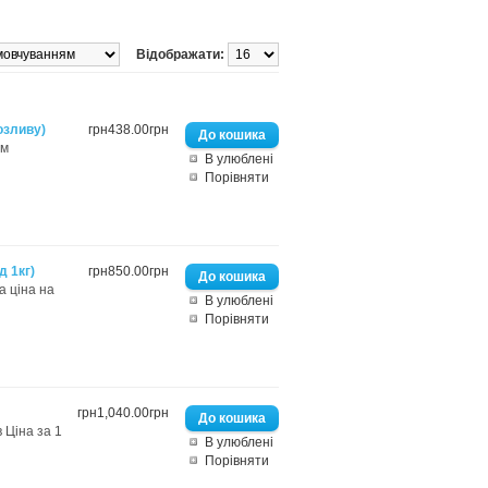
Відображати:
озливу)
грн438.00грн
ям
В улюблені
Порівняти
д 1кг)
грн850.00грн
а ціна на
В улюблені
Порівняти
грн1,040.00грн
 Ціна за 1
В улюблені
Порівняти