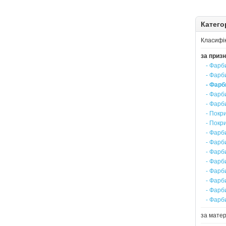
Категор
Класифік
за приз
- Фарб
- Фарби
- Фарб
- Фарб
- Фарб
- Покри
- Покр
- Фарб
- Фарб
- Фарб
- Фарб
- Фарб
- Фарб
- Фарб
- Фарб
за матер