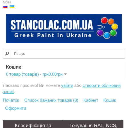
Мова
Кошик
0 товар (товарів) - грн0.00грн
Ласкаво просимо! Ви можете
увійти
або
створити обліковий
запис
.
Початок
Список бажаних товарів (0)
Кабінет
Кошик
Оформити
Класифікація за
Тонування RAL, NCS,