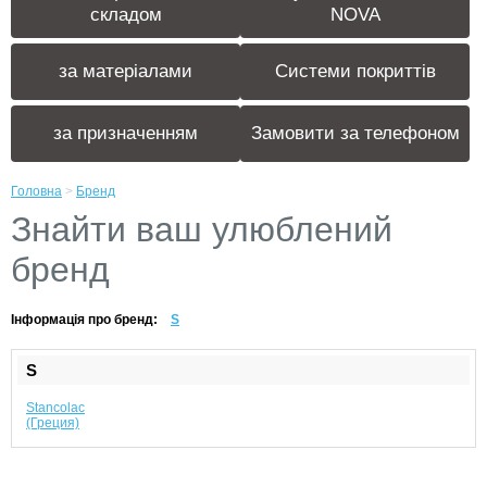
складом
NOVA
за матеріалами
Системи покриттів
за призначенням
Замовити за телефоном
Головна
>
Бренд
Знайти ваш улюблений
бренд
Інформація про бренд:
S
S
Stancolac
(Греция)