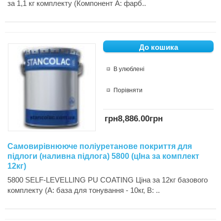
за 1,1 кг комплекту (Компонент А: фарб..
В улюблені
Порівняти
грн8,886.00грн
Самовирівнююче поліуретанове покриття для
підлоги (наливна підлога) 5800 (цІна за комплект
12кг)
5800 SELF-LEVELLING PU COATING Ціна за 12кг базового
комплекту (А: база для тонування - 10кг, В: ..