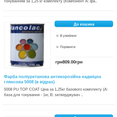
тонуванням за 1,25 кг комплекту (Компонент А: фа..
В улюблені
Порівняти
грн809.00грн
Фарба поліуретанова антикорозійна надміцна
глянсова 5008 (в відрах)
5008 PU TOP COAT Ціна за 1,25кг базового комплекту (А:
база для тонування - 1кг, В: затверджувач ..