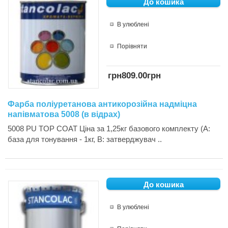
В улюблені
Порівняти
грн809.00грн
Фарба поліуретанова антикорозійна надміцна
напівматова 5008 (в відрах)
5008 PU TOP COAT Ціна за 1,25кг базового комплекту (А:
база для тонування - 1кг, В: затверджувач ..
В улюблені