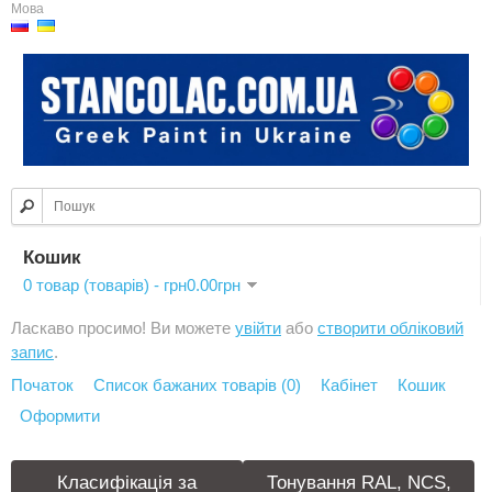
Мова
Кошик
0 товар (товарів) - грн0.00грн
Ласкаво просимо! Ви можете
увійти
або
створити обліковий
запис
.
Початок
Список бажаних товарів (0)
Кабінет
Кошик
Оформити
Класифікація за
Тонування RAL, NCS,