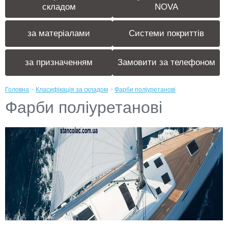
складом
NOVA
за матеріалами
Системи покриттів
за призначенням
Замовити за телефоном
Головна
>
Класифікація за складом
>
Фарби поліуретанові
Фарби поліуретанові