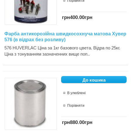
Порівняти
грн400.00грн
Фарба антикорозійна швидкосохнуча матова Хувер
576 (в відрах без розливу)
576 HUVERLAC Ціна за 1кг базового цвета. Відра по 25кг.
Ціна з тонуванням зазначенних вище поп..
В улюблені
Порівняти
грн880.00грн