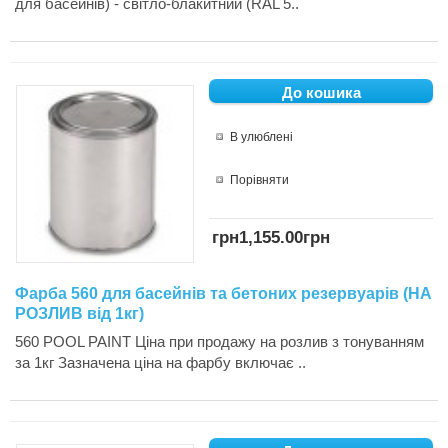
для басейнів) - світло-блакитний (RAL 5..
В улюблені
Порівняти
грн1,155.00грн
Фарба 560 для басейнів та бетоних резервуарів (НА
РОЗЛИВ від 1кг)
560 POOL PAINT Ціна при продажу на розлив з тонуванням
за 1кг Зазначена ціна на фарбу включає ..