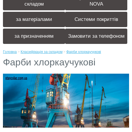
складом
NOVA
за матеріалами
Системи покриттів
за призначенням
Замовити за телефоном
Головна
>
Класифікація за складом
>
Фарби хлоркаучукові
Фарби хлоркаучукові