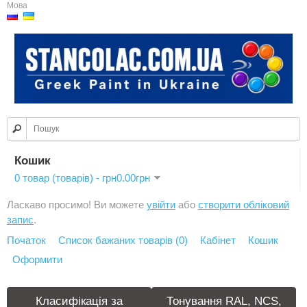
Мова
Кошик
0 товар (товарів) - грн0.00грн
Ласкаво просимо! Ви можете
увійти
або
створити обліковий
запис
.
Початок
Список бажаних товарів (0)
Кабінет
Кошик
Оформити
Класифікація за
Тонування RAL, NCS,